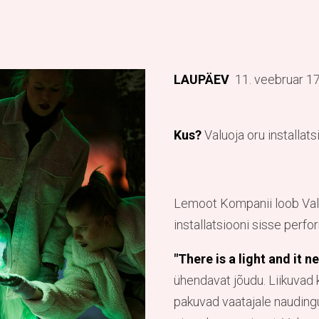
LAUPÄEV
11. veebruar 1
Kus?
Valuoja oru installats
Lemoot Kompanii loob Valu
installatsiooni sisse perf
"There is a light and it n
ühendavat jõudu. Liikuvad
pakuvad vaatajale nauding