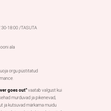
7:30-18:00 /TASUTA
iooni ala
oja orgu püstitatud
ormance.
ever goes out"
vaatab valgust kui
 kehad murduvad ja pikenevad,
ut ja kutsuvad märkama muidu