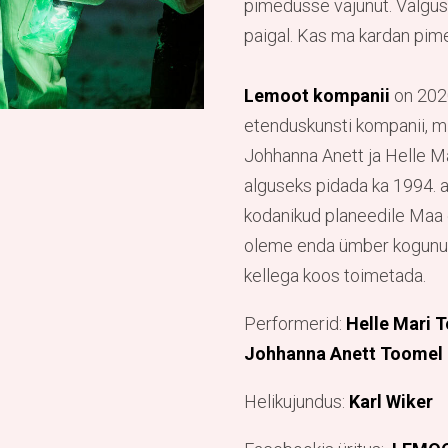
pimedusse vajunut. Valgus 
paigal. Kas ma kardan pim
Lemoot kompanii
on 2020
etenduskunsti kompanii, 
Johhanna Anett ja Helle M
alguseks pidada ka 1994. aa
kodanikud planeedile Maa e
oleme enda ümber kogunud 
kellega koos toimetada.
Performerid:
Helle Mari T
Johhanna Anett Toomel
Helikujundus:
Karl Wiker