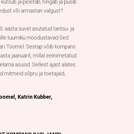
kutsub ja peletab, hingab ja püsib
edust või armastan valgust?
. aasta suvel asutatud tantsu- ja
mille tuumiku moodustavad õed
ari Toomel. Sestap võib kompanii
sta jaanuarit, millal eelnimetatud
lama asusid. Sellest ajast alates
mitmeid sõpru ja toetajaid,
oomel, Katrin Kubber,