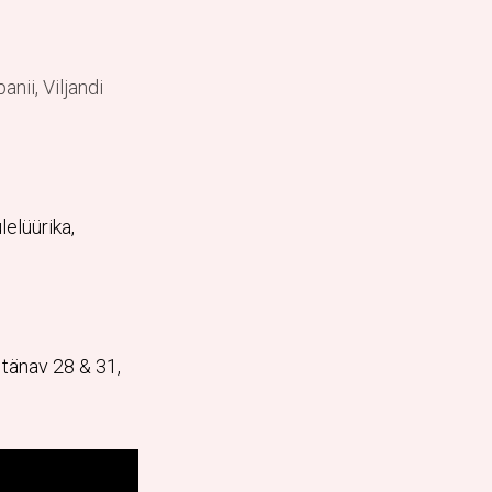
nii, Viljandi
lelüürika,
i tänav 28 & 31,