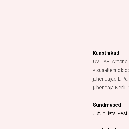
Kunstnikud
UV LAB, Arcane (
visuaaltehnoloog
juhendajad L.Par
juhendaja Kerli Ir
Sündmused
Jutupliiats, ves