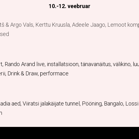
10.-12. veebruar
š & Argo Vals, Kerttu Kruusla, Adeele Jaago, Lemoot kompa
ased
Rando Arand live, installatsioon, tänavanäitus, välikino, luu
rii, Drink & Draw, performace
adia aed, Viiratsi jalakäijate tunnel, Pööning, Bangalo, Loss
m