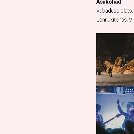
Asukohad
Vabaduse plats, V
Lennukitehas, V