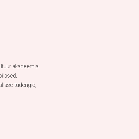
Kultuuriakadeemia
pilased,
allase tudengid,