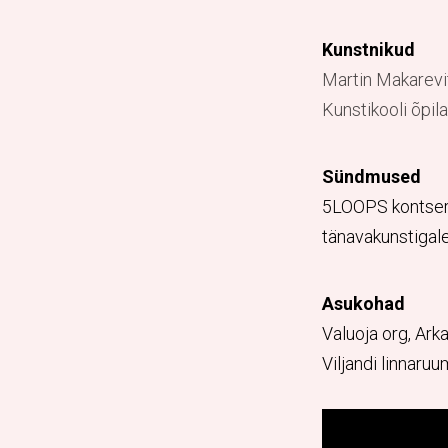
Kunstnikud
Martin Makarevit
Kunstikooli õpil
Sündmused
5LOOPS kontsert, 
tänavakunstigale
Asukohad
Valuoja org, Arka
Viljandi linnaruu