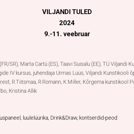
VILJANDI TULED
2024
9.-11. veebruar
FR/SR), Marta Cartú (ES), Taavi Suisalu (EE), TÜ Viljandi 
ide IV kursus, juhendaja Urmas Lüüs, Viljandi Kunstikooli õ
rest, R.Tiitsmaa, R.Romann, K.Miller, Kõrgema kunstikool P
bo, Kristina Allik
tluspaneel, luulelüürika, Drink&Draw, kontserdid-peod