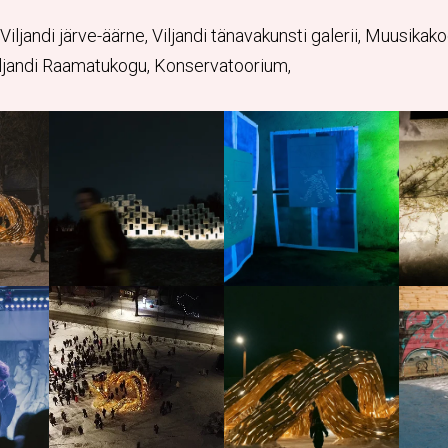
iljandi järve-äärne, Viljandi tänavakunsti galerii, Muusikakoo
iljandi Raamatukogu, Konservatoorium,