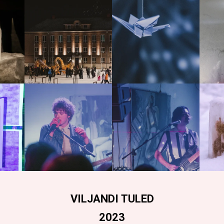
V
ILJANDI
T
ULED
2023