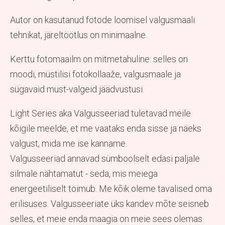
Autor on kasutanud fotode loomisel valgusmaali
tehnikat, järeltöötlus on minimaalne.
Kerttu fotomaailm on mitmetahuline: selles on
moodi, müstilisi fotokollaaže, valgusmaale ja
sügavaid must-valgeid jäädvustusi.
Light Series aka Valgusseeriad tuletavad meile
kõigile meelde, et me vaataks enda sisse ja näeks
valgust, mida me ise kanname.
Valgusseeriad annavad sümboolselt edasi paljale
silmale nähtamatut - seda, mis meiega
energeetiliselt toimub. Me kõik oleme tavalised oma
erilisuses. Valgusseeriate üks kandev mõte seisneb
selles, et meie enda maagia on meie sees olemas.