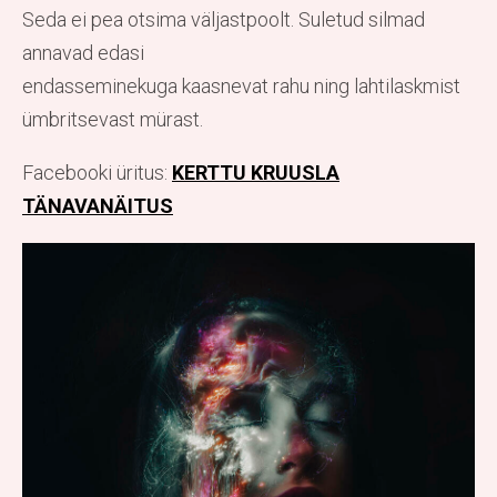
Seda ei pea otsima väljastpoolt. Suletud silmad
annavad edasi
endasseminekuga kaasnevat rahu ning lahtilaskmist
ümbritsevast mürast.
Facebooki üritus:
KERTTU KRUUSLA
TÄNAVANÄITUS