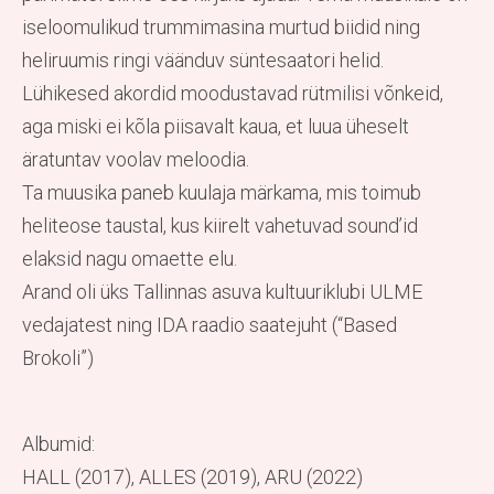
iseloomulikud trummimasina murtud biidid ning
heliruumis ringi väänduv süntesaatori helid.
Lühikesed akordid moodustavad rütmilisi võnkeid,
aga miski ei kõla piisavalt kaua, et luua üheselt
äratuntav voolav meloodia.
Ta muusika paneb kuulaja märkama, mis toimub
heliteose taustal, kus kiirelt vahetuvad sound’id
elaksid nagu omaette elu.
Arand oli üks Tallinnas asuva kultuuriklubi ULME
vedajatest ning IDA raadio saatejuht (“Based
Brokoli”)
Albumid:
HALL (2017), ALLES (2019), ARU (2022)