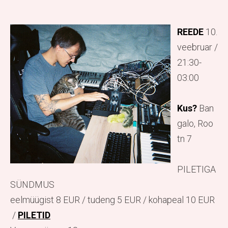
REEDE
10.
veebruar /
21:30-
03:00
Kus?
Ban
galo, Roo
tn 7
PILETIGA
SÜNDMUS
eelmüügist 8 EUR / tudeng 5 EUR / kohapeal 10 EUR
/
PILETID