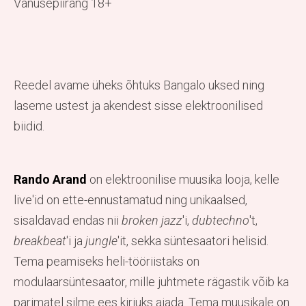
Vanusepiirang 18+
Reedel avame üheks õhtuks Bangalo uksed ning
laseme ustest ja akendest sisse elektroonilised
biidid.
Rando Arand
on elektroonilise muusika looja, kelle
live'id on ette-ennustamatud ning unikaalsed,
sisaldavad endas nii
broken jazz
'i,
dubtechno
't,
breakbeat
'i ja
jungle
'it, sekka süntesaatori helisid.
Tema peamiseks heli-tööriistaks on
modulaarsüntesaator, mille juhtmete rägastik võib ka
parimatel silme ees kirjuks ajada. Tema muusikale on