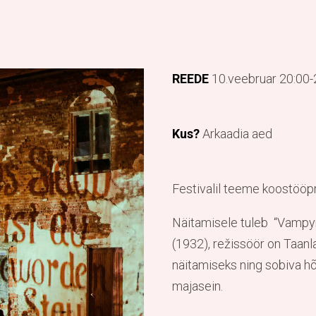
REEDE
10.veebruar 20:00
Kus?
Arkaadia aed
Festivalil teeme koostööpr
Näitamisele tuleb “Vampyr
(1932), režissöör on Taanl
näitamiseks ning sobiva hõ
majasein.