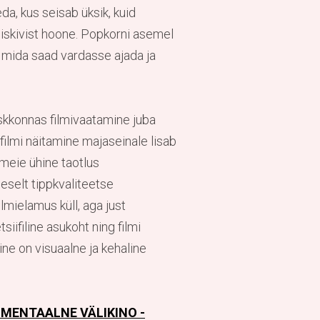
a, kus seisab üksik, kuid
liskivist hoone. Popkorni asemel
, mida saad vardasse ajada ja
skkonnas filmivaatamine juba
ilmi näitamine majaseinale lisab
meie ühine taotlus
eselt tippkvaliteetse
lmielamus küll, aga just
siifiline asukoht ning filmi
ine on visuaalne ja kehaline
IMENTAALNE VÄLIKINO -