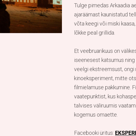
Tulge pimedas Arkaadia aed
ajaräämast kaunistatud tel
võta keegi või miski kaasa
lõkke peal grillida.
Et veebruarikuus on välike
iseenesest katsumus ning f
veelgi ekstreemsust, ongi 
kinoeksperiment, mitte ots
filmielamuse pakkumine. Fi
vaatepunktist, kus kohaspet
talvises väliruumis vaatam
kogemus omaette.
Facebooki üritus:
EKSPER