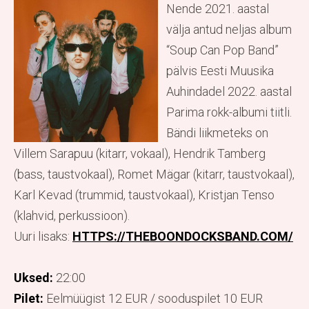
Nende 2021. aastal
välja antud neljas album
“Soup Can Pop Band”
pälvis Eesti Muusika
Auhindadel 2022. aastal
Parima rokk-albumi tiitli.
Bändi liikmeteks on
Villem Sarapuu (kitarr, vokaal), Hendrik Tamberg
(bass, taustvokaal), Romet Mägar (kitarr, taustvokaal),
Karl Kevad (trummid, taustvokaal), Kristjan Tenso
(klahvid, perkussioon).
Uuri lisaks:
HTTPS://THEBOONDOCKSBAND.COM/
Uksed:
22:00
Pilet:
Eelmüügist 12 EUR / sooduspilet 10 EUR