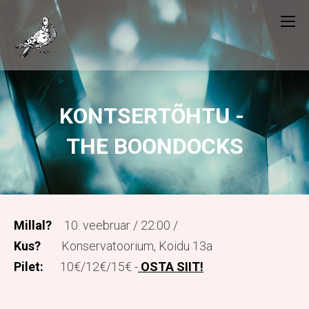
KONTSERTÕHTU -
THE BOONDOCKS
Millal?
10. veebruar / 22:00 /
Kus?
Konservatoorium, Koidu 13a
Pilet:
10€/12€/15€ -
OSTA SIIT!