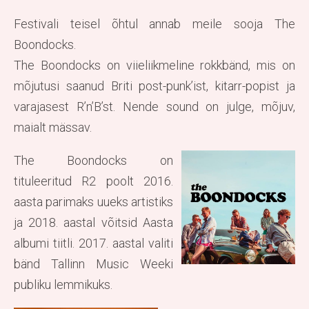
Festivali teisel õhtul annab meile sooja
The
Boondocks.
The Boondocks on viieliikmeline rokkbänd, mis on
mõjutusi saanud Briti post-punk’ist, kitarr-popist ja
varajasest R’n’B’st. Nende sound on julge, mõjuv,
maialt mässav.
The Boondocks on
tituleeritud R2 poolt 2016.
aasta parimaks uueks artistiks
ja 2018. aastal võitsid Aasta
albumi tiitli. 2017. aastal valiti
bänd Tallinn Music Weeki
publiku lemmikuks.