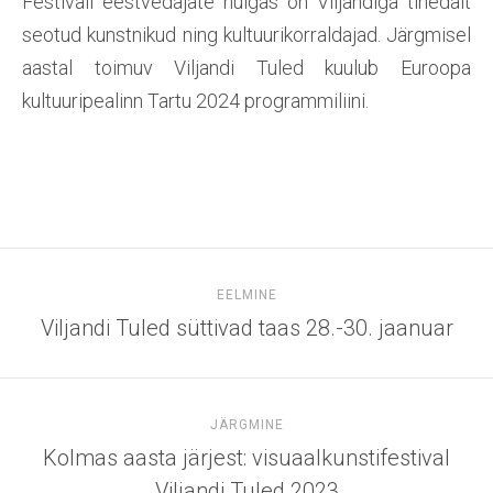
Festivali eestvedajate hulgas on Viljandiga tihedalt
seotud kunstnikud ning kultuurikorraldajad. Järgmisel
aastal toimuv Viljandi Tuled kuulub Euroopa
kultuuripealinn Tartu 2024 programmiliini.
EELMINE
Viljandi Tuled süttivad taas 28.-30. jaanuar
JÄRGMINE
Kolmas aasta järjest: visuaalkunstifestival
Viljandi Tuled 2023