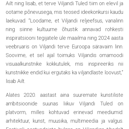
Ailt ning lisab, et terve Viljandi Tuled tiim on elevil ja
ootame põnevusega, mis teosed ideekonkursi kaudu
laekuvad. “Loodame, et Viljandi reljeefsus, vanalinn
ning siinne kultuurne õhustik annavad rohkesti
inspiratsiooni tegijatele üle maailma ning 2024 aasta
veebruaris on Viljandi terve Euroopa säravaim linn.
Soovime, et sel ajal toimuks Viljandis omamoodi
visuaalkunstnike kokkutulek, mis inspireeriks nii
kunstnikke endid kui ergutaks ka viljandlaste loovust,”
lisab Ailt.
Alates 2020. aastast aina suuremate kunstiliste
ambitsioonide suunas liikuv Viljandi Tuled on
platvorm, milles kohtuvad erinevad meediumid:
arhitektuur, kunst, muusika, multimeedia ja valgus.