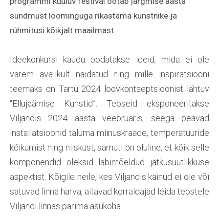
programmi kuuluv festival ootab järgmise aasta
sündmust loominguga rikastama kunstnike ja
rühmitusi kõikjalt maailmast.
Ideekonkursi kaudu oodatakse ideid, mida ei ole
varem avalikult näidatud ning mille inspiratsiooni
teemaks on Tartu 2024 loovkontseptsioonist lähtuv
“Ellujäämise Kunstid”. Teoseid eksponeeritakse
Viljandis 2024 aasta veebruaris, seega peavad
installatsioonid taluma miinuskraade, temperatuuride
kõikumist ning niiskust, samuti on oluline, et kõik selle
komponendid oleksid läbimõeldud jätkusuutlikkuse
aspektist. Kõigile neile, kes Viljandis käinud ei ole või
satuvad linna harva, aitavad korraldajad leida teostele
Viljandi linnas parima asukoha.