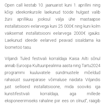
Open call kestab 10. jaanuarist kuni 1. aprillini ning
kõigi ideekonkursile laekunud tööde hulgast valib
žürii aprillikuu jooksul välja ühe mastaapse
installatsiooni eelarvega kuni 25 000€ ning kuni kolm
väiksemat installatsiooni eelarvega 2000€ igaüks.
Laekunud ideede eelarved peavad sisaldama ka
loometöö tasu.
Viljandi Tuled festivali korraldaja Kaisa Ailti sõnul
annab Euroopa Kultuuripealinna aasta ning Tartu2024
programmi kuuluvatele sündmustele mõeldud
rahasüst suurepärase võimaluse näidata Viljandis
just selliseid installatsioone, mida sooviks iga
kunstifestivali korraldaja, aga millede
eksponeerimiseks rahaline piir ees on olnud“, räägib